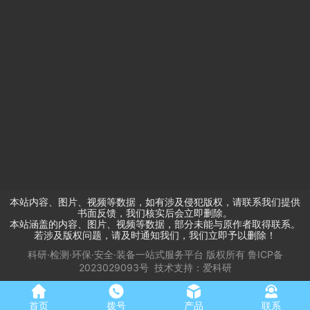
关于我们
新闻资讯
甄选产品
品牌专区
联系我们
实验室科研检测用化学试剂,玻璃器皿,试验耗材,仪器设备,实验室家
具,实验室建设及改造一站式创新服务平台包括计量器具·实验器具·
常规耗材,生物耗材·分析耗材·特殊耗材,安全防护·办公用品·装修设
备 ,生命科学·化学合成·功能材料通用试剂·分析试剂·特种试剂,通用
仪器·称量仪器·生物仪器,检测仪器·分析仪器·特种装置,标样标品·气
体产品·气体装备,实验室搬家·仪器维修保养服务,危废回收与处置·
危废暂存设备
本站内容、图片、视频等数据，如有涉及侵犯版权，请联系我们提供
书面反馈，我们核实后会立即删除。
本站涵盖的内容、图片、视频等数据，部分未能与原作者取得联系。
若涉及版权问题，请及时通知我们，我们立即予以删除！
科研·检测·环保·安全·装备一站式服务平台
版权所有
鲁ICP备
2023029093号
技术支持：
爱科研
首页
拨号
产品
联系