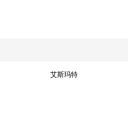
更多
艾斯玛特
潍坊iStir 5M/10M/15M -多位搅拌器
1.具有5/10/15搅拌位置的高
性能多位置搅拌器，实验室
空间的合理使用。 2.具有数
字显示的可变速度和时间设
置 3.从室温到120°C的温度
潍坊iStir HP 320 -数字热板搅拌器 -高达320°C