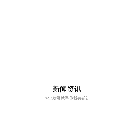
体。
所及大学实验室得到广泛应用。经
过十年的发展，公司已成为集研
发、生产、销售为一体的集团化高
新技术企业，并拥有自己的品牌
——FAITHFUL
潍坊云海生物
潍坊格研生物
云海生物一直秉承「用生物技术使
山东格研生物技术有限公司是一家
人和自然更健康」的使命
专业微生物培养基的生产厂家，产
品包括微生物干粉培养基、微生物
液体培养基、微生物显色培养基、
植物组织培养基、培养基配套试剂
以及即用型产品。产品符合CP、
新闻资讯
GB、SN、EP、USP、JP等相关标
准要求。公司着眼于微生物领域尖
企业发展携手你我共前进
端技术，产品均达到国际同行业标
准。