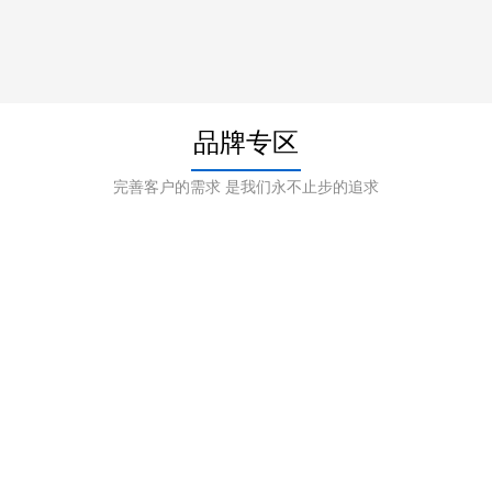
品牌专区
完善客户的需求 是我们永不止步的追求
潍坊艾斯玛特
潍坊菲斯福
艾斯玛特(ISMART)是一家专业生产
菲斯福仪器（河北）有限公司（原
移液、离心、搅拌、混合、培养等
黄骅菲斯福实验仪器有限公司）创
相关产品的一家高科技仪器公司，
立于2011年。主要生产实验室设备
集研发、设计、生产、销售为一
及医疗器械，产品在国内外科研院